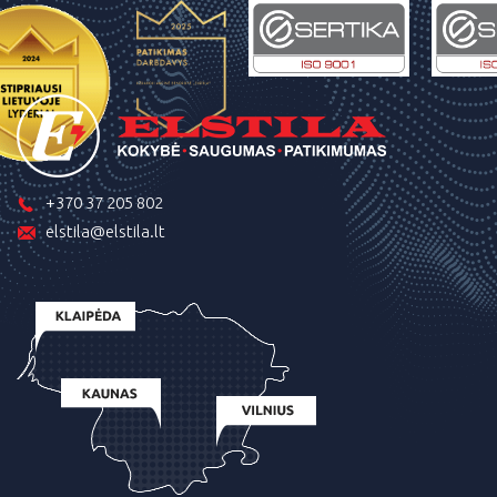
+370 37 205 802
elstila@elstila.lt