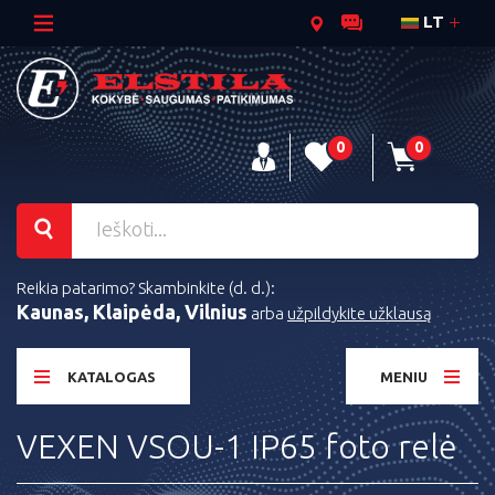
LT
0
0
Reikia patarimo? Skambinkite (d. d.):
Kaunas, Klaipėda, Vilnius
arba
užpildykite užklausą
KATALOGAS
MENIU
VEXEN VSOU-1 IP65 foto relė