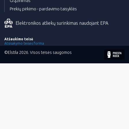
Grąžinimas
Prekių pirkimo - pardavimo taisyklės
Elektronikos atliekų surinkimas naudojant EPA
Atšaukimo teisė
Atsisakymo teisės forma
©Elstila 2026. Visos teisės saugomos