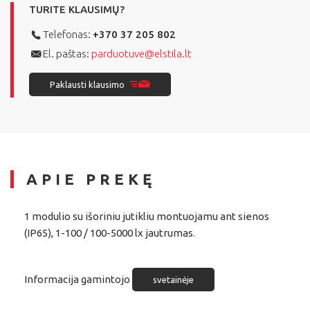
TURITE KLAUSIMŲ?
Telefonas:
+370 37 205 802
El. paštas:
parduotuve@elstila.lt
Paklausti klausimo
APIE PREKĘ
1 modulio su išoriniu jutikliu montuojamu ant sienos
(IP65), 1-100 / 100-5000 lx jautrumas.
Informacija gamintojo
svetainėje