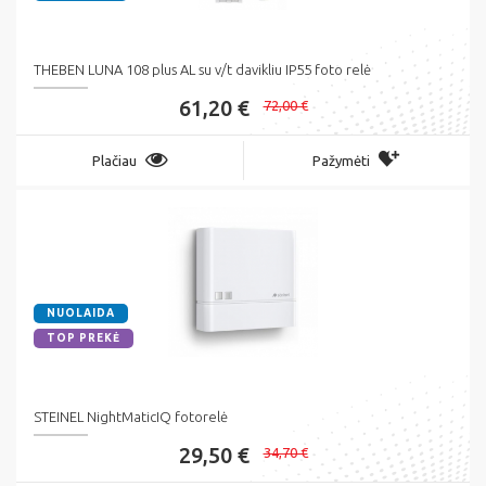
THEBEN LUNA 108 plus AL su v/t davikliu IP55 foto relė
61,20 €
72,00 €
Plačiau
Pažymėti
NUOLAIDA
TOP PREKĖ
STEINEL NightMaticIQ fotorelė
29,50 €
34,70 €