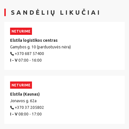
SANDĖLIŲ LIKUČIAI
NETURIME
Elstila logistikos centras
Gamybos g. 10 (parduotuvės nėra)
+370 687 57400
I - V
07:00 - 16:00
NETURIME
Elstila (Kaunas)
Jonavos g. 62a
+370 37 205802
I - V
08:00 - 17:00