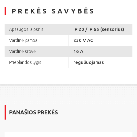
PREKĖS SAVYBĖS
IP 20 / IP 65 (sensorius)
Apsaugos laipsnis
230 V AC
Vardinė įtampa
16 A
Vardinė srovė
reguliuojamas
Prieblandos lygis
PANAŠIOS PREKĖS