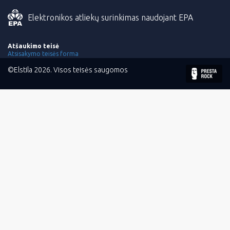
Elektronikos atliekų surinkimas naudojant EPA
Atšaukimo teisė
Atsisakymo teisės forma
©Elstila 2026. Visos teisės saugomos