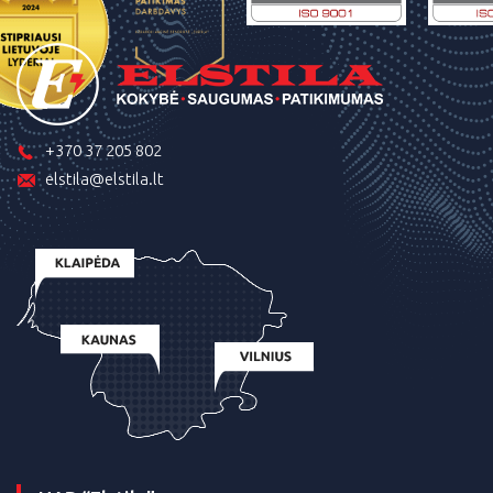
+370 37 205 802
elstila@elstila.lt