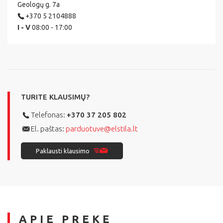
Geologų g. 7a
+370 5 2104888
I - V
08:00 - 17:00
TURITE KLAUSIMŲ?
Telefonas:
+370 37 205 802
El. paštas:
parduotuve@elstila.lt
Paklausti klausimo
APIE PREKĘ