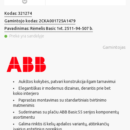
Kodas:
321274
Gamintojo kodas:
2CKA001725A1479
Pavadinimas:
Rėmelis Basic 1vt. 2511-94-507 b.
Prekė yra sandėlyje
Gamintojas
Aukštos kokybės, patvari konstrukcija ilgam tarnavimui
Elegantiškas ir modernus dizainas, derantis prie bet
kokio interjero
Paprastas montavimas su standartiniais tvirtinimo
matmenimis
Suderinamas su plačiu ABB Basic55 serijos komponentų
asortimentu
Galima rinktis iš kelių apdailos variantų, atitinkančių
įvairius estetinius poreikius