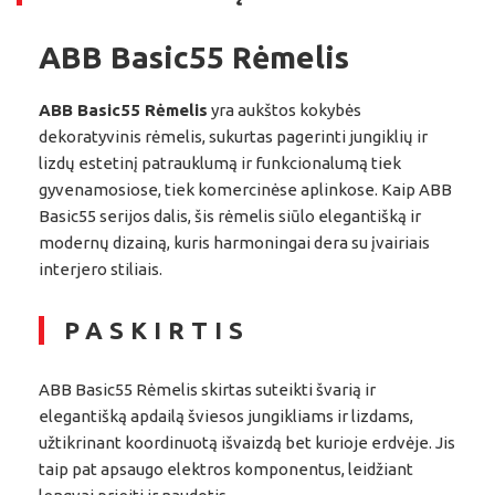
ABB Basic55 Rėmelis
ABB Basic55 Rėmelis
yra aukštos kokybės
dekoratyvinis rėmelis, sukurtas pagerinti jungiklių ir
lizdų estetinį patrauklumą ir funkcionalumą tiek
gyvenamosiose, tiek komercinėse aplinkose. Kaip ABB
Basic55 serijos dalis, šis rėmelis siūlo elegantišką ir
modernų dizainą, kuris harmoningai dera su įvairiais
interjero stiliais.
PASKIRTIS
ABB Basic55 Rėmelis skirtas suteikti švarią ir
elegantišką apdailą šviesos jungikliams ir lizdams,
užtikrinant koordinuotą išvaizdą bet kurioje erdvėje. Jis
taip pat apsaugo elektros komponentus, leidžiant