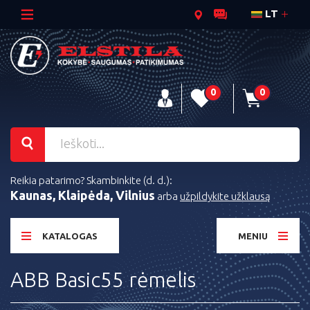
LT
0
0
Reikia patarimo? Skambinkite (d. d.):
Kaunas, Klaipėda, Vilnius
arba
užpildykite užklausą
KATALOGAS
MENIU
ABB Basic55 rėmelis