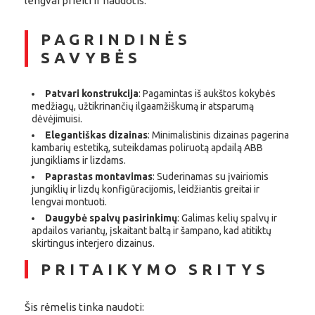
lengvai prieiti ir naudotis.
PAGRINDINĖS
SAVYBĖS
Patvari konstrukcija
: Pagamintas iš aukštos kokybės
medžiagų, užtikrinančių ilgaamžiškumą ir atsparumą
dėvėjimuisi.
Elegantiškas dizainas
: Minimalistinis dizainas pagerina
kambarių estetiką, suteikdamas poliruotą apdailą ABB
jungikliams ir lizdams.
Paprastas montavimas
: Suderinamas su įvairiomis
jungiklių ir lizdų konfigūracijomis, leidžiantis greitai ir
lengvai montuoti.
Daugybė spalvų pasirinkimų
: Galimas kelių spalvų ir
apdailos variantų, įskaitant baltą ir šampano, kad atitiktų
skirtingus interjero dizainus.
PRITAIKYMO SRITYS
Šis rėmelis tinka naudoti: