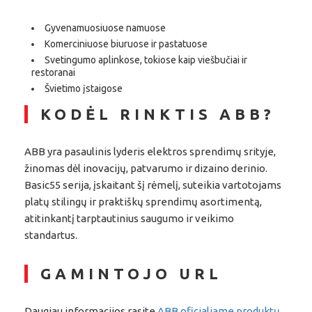
Gyvenamuosiuose namuose
Komerciniuose biuruose ir pastatuose
Svetingumo aplinkose, tokiose kaip viešbučiai ir
restoranai
Švietimo įstaigose
KODĖL RINKTIS ABB?
ABB yra pasaulinis lyderis elektros sprendimų srityje,
žinomas dėl inovacijų, patvarumo ir dizaino derinio.
Basic55 serija, įskaitant šį rėmelį, suteikia vartotojams
platų stilingų ir praktiškų sprendimų asortimentą,
atitinkantį tarptautinius saugumo ir veikimo
standartus.
GAMINTOJO URL
Daugiau informacijos rasite
ABB oficialiame produktų