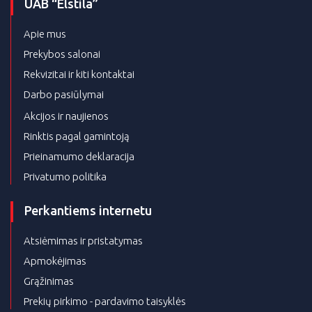
UAB “Elstila”
Apie mus
Prekybos salonai
Rekvizitai ir kiti kontaktai
Darbo pasiūlymai
Akcijos ir naujienos
Rinktis pagal gamintoją
Prieinamumo deklaracija
Privatumo politika
Perkantiems internetu
Atsiėmimas ir pristatymas
Apmokėjimas
Grąžinimas
Prekių pirkimo - pardavimo taisyklės