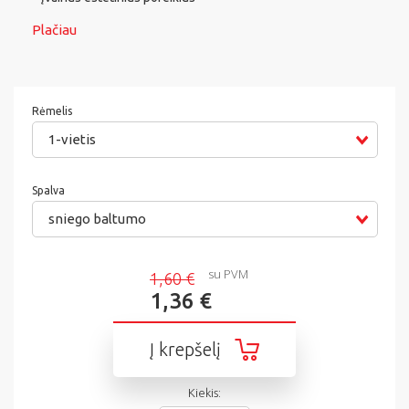
Plačiau
Rėmelis
1-vietis
Spalva
sniego baltumo
su PVM
1,60 €
1,36 €
Į krepšelį
Kiekis: