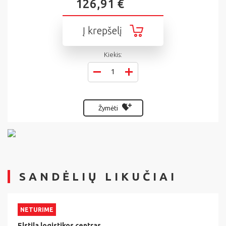
126,91 €
Į krepšelį
Kiekis:
Žymėti
SANDĖLIŲ LIKUČIAI
NETURIME
Elstila logistikos centras