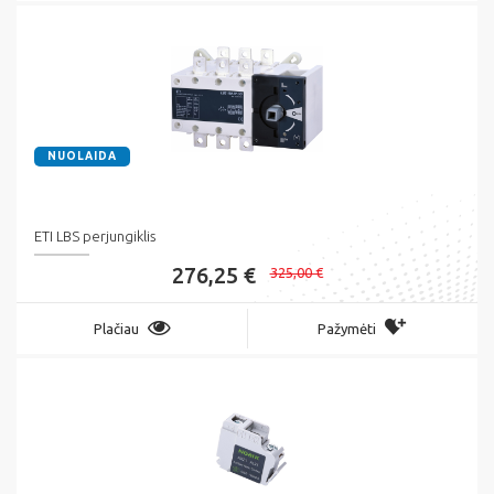
NUOLAIDA
ETI LBS perjungiklis
276,25 €
325,00 €
Plačiau
Pažymėti