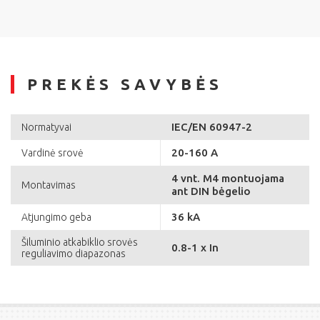
PREKĖS SAVYBĖS
IEC/EN 60947-2
Normatyvai
20-160 A
Vardinė srovė
4 vnt. M4 montuojama
Montavimas
ant DIN bėgelio
36 kA
Atjungimo geba
Šiluminio atkabiklio srovės
0.8-1 x In
reguliavimo diapazonas