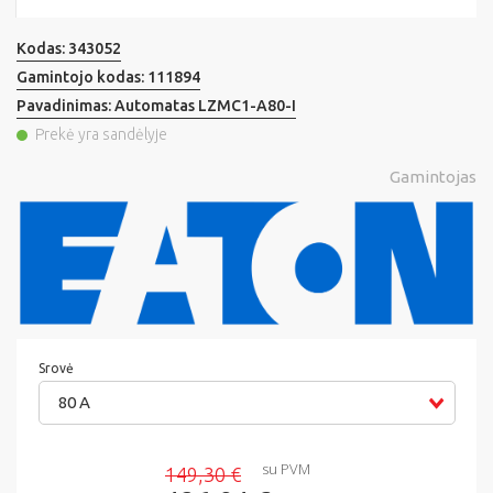
Kodas:
343052
Gamintojo kodas:
111894
Pavadinimas:
Automatas LZMC1-A80-I
Prekė yra sandėlyje
Gamintojas
Srovė
80 A
su PVM
149,30 €