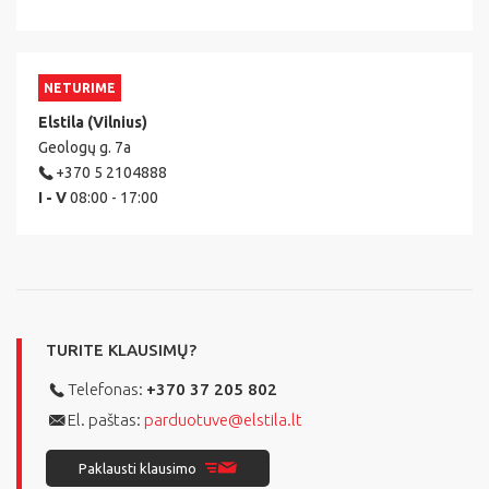
NETURIME
Elstila (Vilnius)
Geologų g. 7a
+370 5 2104888
I - V
08:00 - 17:00
TURITE KLAUSIMŲ?
Telefonas:
+370 37 205 802
El. paštas:
parduotuve@elstila.lt
Paklausti klausimo