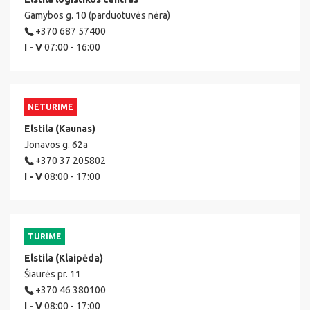
Gamybos g. 10 (parduotuvės nėra)
+370 687 57400
I - V
07:00 - 16:00
NETURIME
Elstila (Kaunas)
Jonavos g. 62a
+370 37 205802
I - V
08:00 - 17:00
TURIME
Elstila (Klaipėda)
Šiaurės pr. 11
+370 46 380100
I - V
08:00 - 17:00