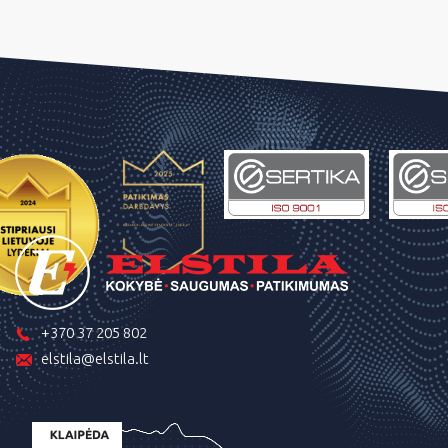
+370 37 205 802
elstila@elstila.lt