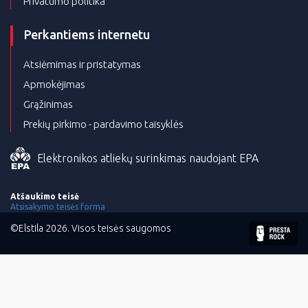
Privatumo politika
Perkantiems internetu
Atsiėmimas ir pristatymas
Apmokėjimas
Grąžinimas
Prekių pirkimo - pardavimo taisyklės
Elektronikos atliekų surinkimas naudojant EPA
Atšaukimo teisė
Atsisakymo teisės forma
©Elstila 2026. Visos teisės saugomos