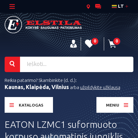
LT
0
0
Reikia patarimo? Skambinkite (d. d.):
Kaunas, Klaipėda, Vilnius
arba
užpildykite užklausą
KATALOGAS
MENIU
EATON LZMC1 suformuoto
korpuso automatinis jungiklis