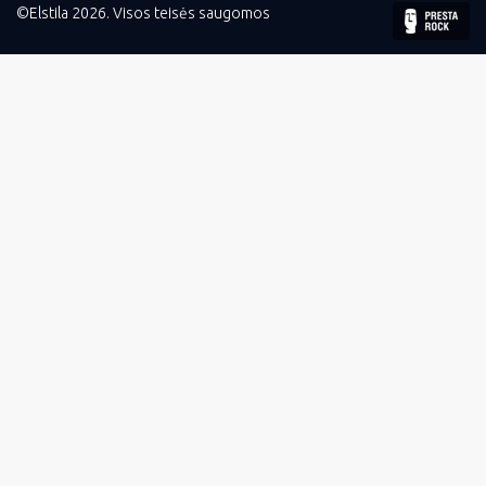
©Elstila 2026. Visos teisės saugomos