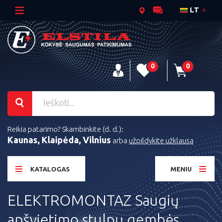
LT
0
0
Reikia patarimo? Skambinkite (d. d.):
Kaunas, Klaipėda, Vilnius
arba
užpildykite užklausą
KATALOGAS
MENIU
ELEKTROMONTAZ Saugių
apšvietimo stulpų gembės