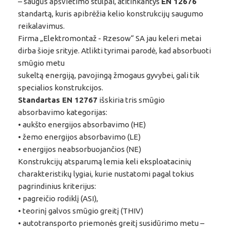
– saugūs apšvietimo stulpai, atitinkantys
EN 12676
standartą, kuris apibrėžia kelio konstrukcijų saugumo
reikalavimus.
Firma „Elektromontaž - Rzesow“ SA jau keleri metai
dirba šioje srityje. Atlikti tyrimai parodė, kad absorbuoti
smūgio metu
sukeltą energiją, pavojingą žmogaus gyvybei, gali tik
specialios konstrukcijos.
Standartas EN 12767
išskiria tris smūgio
absorbavimo kategorijas:
• aukšto energijos absorbavimo (HE)
• žemo energijos absorbavimo (LE)
• energijos neabsorbuojančios (NE)
Konstrukcijų atsparumą lemia keli eksploatacinių
charakteristikų lygiai, kurie nustatomi pagal tokius
pagrindinius kriterijus:
• pagreičio rodiklį (ASI),
• teorinį galvos smūgio greitį (THIV)
• autotransporto priemonės greitį susidūrimo metu –