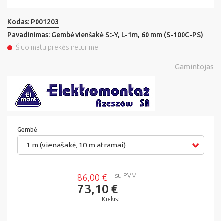
Kodas:
P001203
Pavadinimas:
Gembė vienšakė St-Y, L-1m, 60 mm (S-100C-PS)
Šiuo metu prekės neturime
Gamintojas
Gembė
1 m (vienašakė, 10 m atramai)
su PVM
86,00 €
73,10 €
Kiekis: