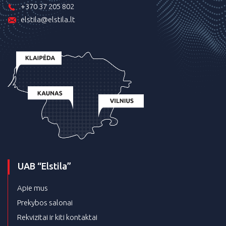
+370 37 205 802
elstila@elstila.lt
UAB “Elstila”
Apie mus
Prekybos salonai
Rekvizitai ir kiti kontaktai