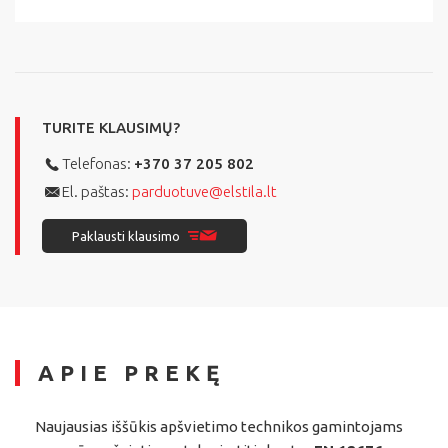
TURITE KLAUSIMŲ?
Telefonas:
+370 37 205 802
El. paštas:
parduotuve@elstila.lt
Paklausti klausimo
APIE PREKĘ
Naujausias iššūkis apšvietimo technikos gamintojams