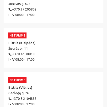
Jonavos g. 62a
+370 37 205802
I - V
08:00 - 17:00
NETURIME
Elstila (Klaipėda)
Šiaurės pr. 11
+370 46 380100
I - V
08:00 - 17:00
NETURIME
Elstila (Vilnius)
Geologų g. 7a
+370 5 2104888
I - V
08:00 - 17:00