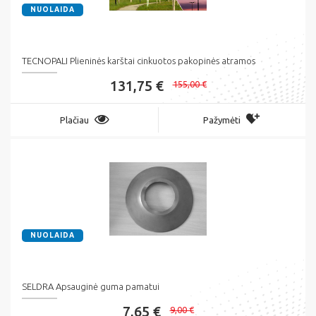
NUOLAIDA
TECNOPALI Plieninės karštai cinkuotos pakopinės atramos
131,75 €
155,00 €
Plačiau
Pažymėti
NUOLAIDA
SELDRA Apsauginė guma pamatui
7,65 €
9,00 €