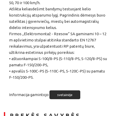
50, 70 ir 100 km/h.
Atlikta keliasdešimt bandymų testuojant kelio
konstrukcijų atsparumo lygį. Pagrindinis dėmesys buvo
sutelktas į gyvenviečių, miestų bei automagistralių
didelio intensyvumo kelius.
Firmos „Elektromontaž - Rzesow“ SA gaminami 10 – 12
m apšvietimo stulpai atitinka standarto EN 12767
reikalavimus, yra užpatentuoti RP patentų biure,
užtikrina estetinius pirkėjų poreikius:
• aštuonkampiai S-100/8-PS (S-110/8-PS, S-120/8-PS) su
pamatu F-150/200-PS,
• apvalūs S-100C-PS (S-110C-PS, S-120C-PS) su pamatu
F-150/200-PS.
Informacija gamintojo
svetainėje
PREKĖS SAVYBĖS