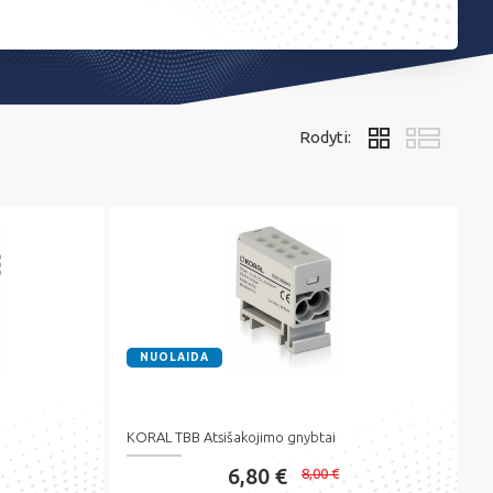
Rodyti:
NUOLAIDA
KORAL TBB Atsišakojimo gnybtai
6,80 €
8,00 €