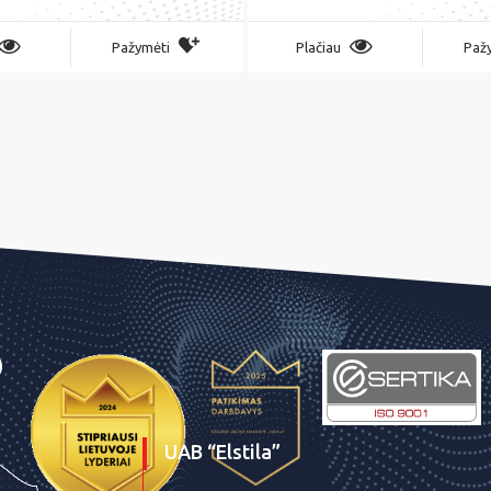
Pažymėti
Plačiau
Paž
UAB “Elstila”