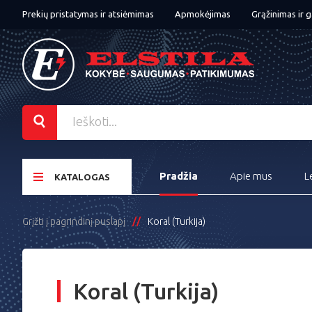
Prekių pristatymas ir atsiėmimas
Apmokėjimas
Grąžinimas ir g
Pradžia
Apie mus
L
KATALOGAS
Grįžti į pagrindinį puslapį
Koral (Turkija)
Koral (Turkija)