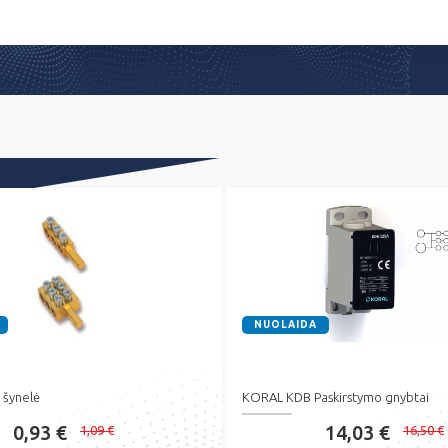
NUOLAIDA
 šynelė
KORAL KDB Paskirstymo gnybtai
0,93 €
14,03 €
1,09 €
16,50 €