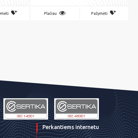
ymėti
Plačiau
Pažymėti
Perkantiems internetu