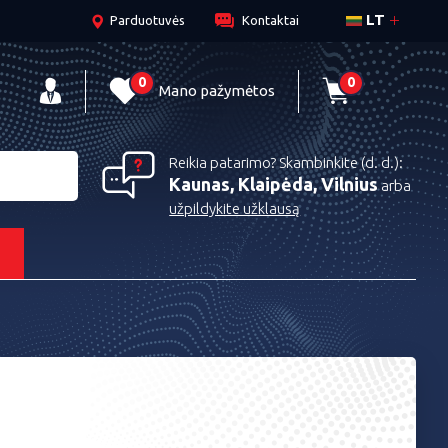
LT
Parduotuvės
Kontaktai
0
0
Mano pažymėtos
Reikia patarimo? Skambinkite (d. d.):
Kaunas, Klaipėda, Vilnius
arba
užpildykite užklausą
s