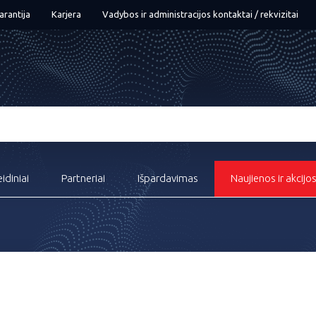
arantija
Karjera
Vadybos ir administracijos kontaktai / rekvizitai
eidiniai
Partneriai
Išpardavimas
Naujienos ir akcijo