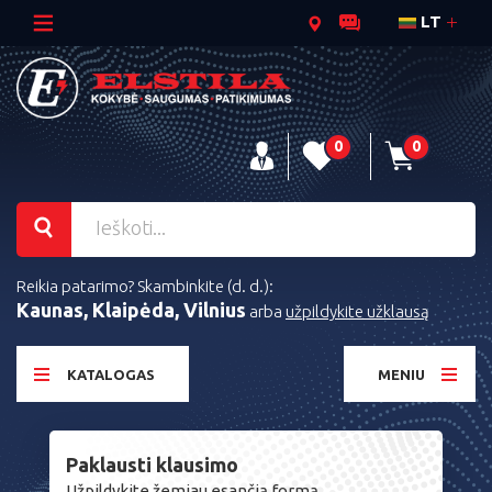
LT
0
0
Reikia patarimo? Skambinkite (d. d.):
Kaunas, Klaipėda, Vilnius
arba
užpildykite užklausą
KATALOGAS
MENIU
Paklausti klausimo
Užpildykite žemiau esančią formą