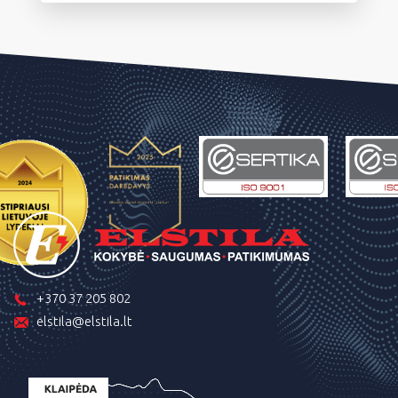
+370 37 205 802
elstila@elstila.lt