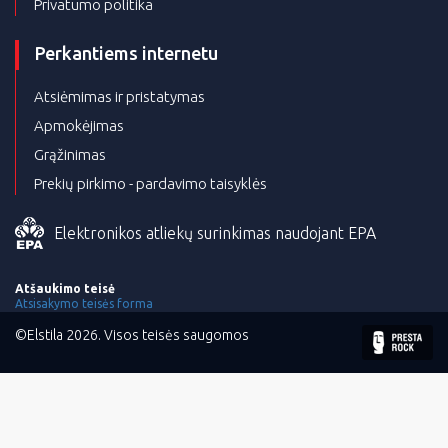
Privatumo politika
Perkantiems internetu
Atsiėmimas ir pristatymas
Apmokėjimas
Grąžinimas
Prekių pirkimo - pardavimo taisyklės
Elektronikos atliekų surinkimas naudojant EPA
Atšaukimo teisė
Atsisakymo teisės forma
©Elstila 2026. Visos teisės saugomos