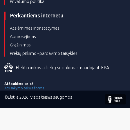
Privatumo politika
Perkantiems internetu
Atsiėmimas ir pristatymas
Apmokėjimas
Grąžinimas
Prekių pirkimo - pardavimo taisyklės
Elektronikos atliekų surinkimas naudojant EPA
Atšaukimo teisė
Atsisakymo teisės forma
©Elstila 2026. Visos teisės saugomos