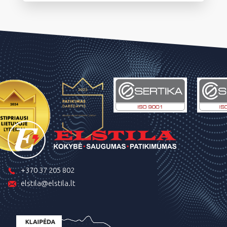
+370 37 205 802
elstila@elstila.lt