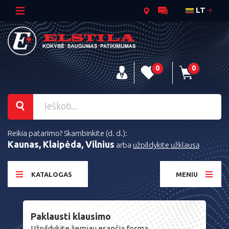
LT
0
0
Reikia patarimo? Skambinkite (d. d.):
Kaunas, Klaipėda, Vilnius
arba
užpildykite užklausą
KATALOGAS
MENIU
Paklausti klausimo
Užpildykite žemiau esančią formą